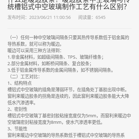
统槽铝式中空玻璃制作工艺有什么区别？
发布时间：2023/06/21 11:00:56
阅读量：6545
（一）任何一种中空玻璃间隔条只要其热传导系数低于铝金属的
导热系数，就可以称为暖边。
暖边可以采用三种方法得到：
1.非金属材料，如超级间隔条、TPS、玻璃纤维条；
2.部分金属材料，如断桥间隔条、复合胶条；
3.低于铝金属传导系数的金属间隔条，如不锈钢间隔条。
（二）工艺对比：
1、结构特点
槽铝式中空玻璃的插角是薄弱环节，在插角处丁基胶出现中断。
窗利来暖边胶条的拐角是连续的，因此窗利来暖边胶条能大大降
低水汽渗透率。
2、密封性
槽铝式中空玻璃丁基密封胶粘接宽度仅为5mm，而窗利来暖边中
空玻璃密封粘接宽度为8mm，使水汽渗透率更低。
3、节能性
窗利来暖边中空玻璃的导热系数低于槽铝式中空玻璃的导热系