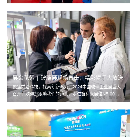
万人齐聚羊城，共探行业破局之道。
展会花絮 | 玻璃展现场直击，精彩瞬间大放送
聚焦前沿科技，探索创新魅力。2024中国玻璃工业展盛大
召开，欢迎您跟随我们的镜头，走进窗利来展位N5-001，
了解新中空玻璃暖边材料， 更有GPD中空玻璃间隔系统自
动生产线（中空玻璃制框新方式）为您点燃惊喜时刻。更多
展会精彩，邀您继续见证！