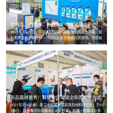
新产品、新技术、新理念！中空玻璃全新的制作方式
2021年3月28日，中国北方国际门窗展在沈阳盛大开幕，窗
利来携高效率新材料——窗利多复合隔条闪亮登场，凭借省
人工、省时间、效率高等卓越性能，吸引了众多行业专家及
用户的关注！
新品震撼首秀！解锁中空玻璃全新的制作方式
2021东北（长春）第二十五届建筑装饰及材料博览会，于4
月8日，在长春国际会展中心盛大开幕。这是一场集结众多